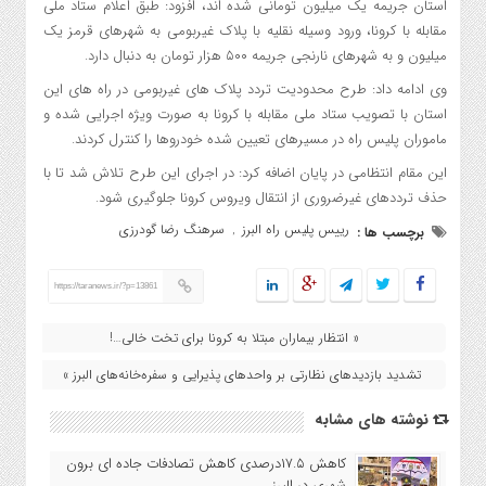
استان جریمه یک میلیون تومانی شده اند، افزود: طبق اعلام ستاد ملی
مقابله با کرونا، ورود وسیله نقلیه با پلاک غیربومی به شهرهای قرمز یک
میلیون و به شهرهای نارنجی جریمه ۵۰۰ هزار تومان به دنبال دارد.
وی ادامه داد: طرح محدودیت تردد پلاک های غیربومی در راه های این
استان با تصویب ستاد ملی مقابله با کرونا به صورت ویژه اجرایی شده و
ماموران پلیس راه در مسیرهای تعیین شده خودروها را کنترل کردند.
این مقام انتظامی در پایان اضافه کرد: در اجرای این طرح تلاش شد تا با
حذف ترددهای غیرضروری از انتقال ویروس کرونا جلوگیری شود.
رییس پلیس راه البرز
سرهنگ رضا گودرزی
برچسب ها :
,
https://taranews.ir/?p=13861
« انتظار بیماران مبتلا به کرونا برای تخت خالی…!
تشدید باز‌دیدهای نظارتی بر واحد‌ها‌ی پذیرایی و سفره‌خانه‌های البرز »
نوشته های مشابه
کاهش ۱۷.۵درصدی کاهش تصادفات جاده ای برون
شهری در البرز