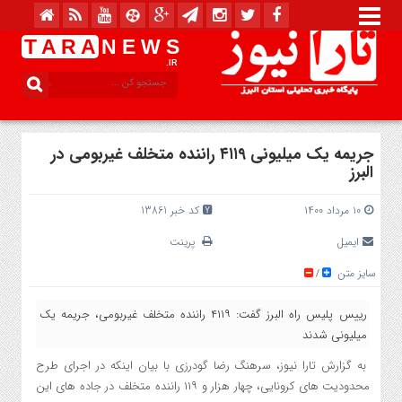
T A R A
N E W S
.IR
جریمه یک میلیونی ۴۱۱۹ راننده متخلف غیربومی در
البرز
۱۰ مرداد ۱۴۰۰
کد خبر 13861
ایمیل
پرینت
سایز متن
/
رییس پلیس راه البرز گفت: ۴۱۱۹ راننده متخلف غیربومی، جریمه یک
میلیونی شدند
به گزارش تارا نیوز، سرهنگ رضا گودرزی با بیان اینکه در اجرای طرح
محدودیت های کرونایی، چهار هزار و ۱۱۹ راننده متخلف در جاده های این