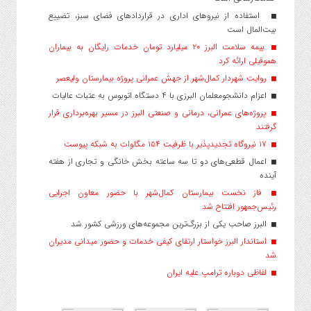
استفاده از نیروهای اداری در قراردادهای فضای سبز، تضییع
بیت‌المال است
بیمه سلامت البرز ۲۰ میلیارد تومان خدمات رایگان به بیماران
هموفیلی ارائه کرد
روایت شهردار کمال‌شهر از جهش عمرانی پروژه بیمارستان ولیعصر
اعزام دانشجو‌معلمان البرزی با ۴ دستگاه اتوبوس به عتبات عالیات
پروژه‌های عمرانی، درمانی و صنعتی البرز در مسیر بهره‌برداری قرار
گرفتند
۱۷ نیروگاه تجدیدپذیر با ظرفیت ۱۵۴ مگاوات به شبکه پیوست
اعمال قطعی‌های دو تا سه ساعته بخش خانگی و تجاری از هفته
آینده
فاز نخست بیمارستان کمال‌شهر با حضور معاون اجرایی
رئیس‌جمهور افتتاح شد
البرز صاحب یکی از بزرگ‌ترین مجموعه‌های ورزشی کشور شد
استاندار البرز خواستار ارتقای کیفی خدمات و حضور میدانی مدیران
شد
لفاظی دوباره ترامپ علیه ایران