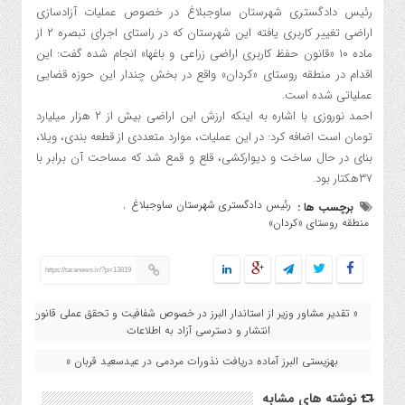
رئیس دادگستری شهرستان ساوجبلاغ در خصوص عملیات آزادسازی
اراضی تغییر کاربری یافته این شهرستان که در راستای اجرای تبصره ۲ از
ماده ۱۰ «قانون حفظ کاربری اراضی زراعی و باغها» انجام شده گفت: این
اقدام در منطقه روستای «کردان» واقع در بخش چندار این حوزه قضایی
عملیاتی شده است.
احمد نوروزی با اشاره به اینکه ارزش این اراضی بیش از ۲ هزار میلیارد
تومان است اضافه کرد: در این عملیات، موارد متعددی از قطعه بندی، ویلا،
بنای در حال ساخت و دیوارکشی، قلع و قمع شد که مساحت آن برابر با
۳۷هکتار بود.
رئیس دادگستری شهرستان ساوجبلاغ
برچسب ها :
,
منطقه روستای «کردان»
https://taranews.ir/?p=13819
« تقدیر مشاور وزیر از استاندار البرز در خصوص شفافیت و تحقق عملی قانون
انتشار و دسترسی آزاد به اطلاعات
بهزیستی البرز آماده دریافت نذورات مردمی در عیدسعید قربان »
نوشته های مشابه