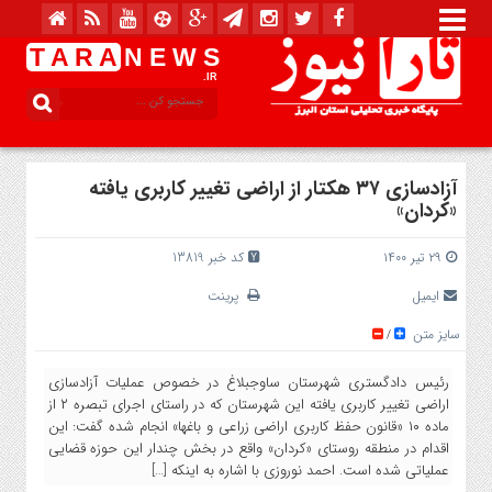
T A R A
N E W S
.IR
آزادسازی ۳۷ هکتار از اراضی تغییر کاربری یافته
«کردان»
۲۹ تیر ۱۴۰۰
کد خبر 13819
ایمیل
پرینت
سایز متن
/
رئیس دادگستری شهرستان ساوجبلاغ در خصوص عملیات آزادسازی
اراضی تغییر کاربری یافته این شهرستان که در راستای اجرای تبصره ۲ از
ماده ۱۰ «قانون حفظ کاربری اراضی زراعی و باغها» انجام شده گفت: این
اقدام در منطقه روستای «کردان» واقع در بخش چندار این حوزه قضایی
عملیاتی شده است. احمد نوروزی با اشاره به اینکه […]