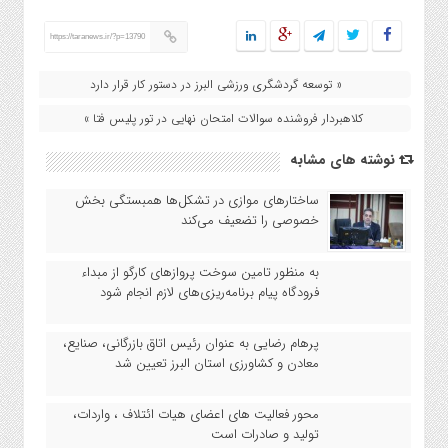
https://taranews.ir/?p=13790
« توسعه گردشگری ورزشی البرز در دستور کار قرار دارد
کلاهبردار فروشنده سوالات امتحان نهایی در تور پلیس فتا »
نوشته های مشابه
ساختارهای موازی در تشکل‌ها همبستگی بخش
خصوصی را تضعیف می‌کند
به منظور تامین سوخت پروازهای کارگو از مبداء
فرودگاه پیام برنامه‌ریزی‌های لازم انجام شود
پرهام رضایی به عنوان رئیس اتاق بازرگانی، صنایع،
معادن و کشاورزی استان البرز تعیین شد
محور فعالیت های اعضای هیات ائتلاف ، واردات،
تولید و صادرات است