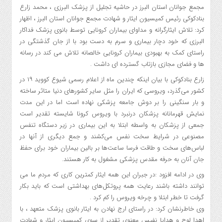
مجمع جوانان استان البرز در حاشیه تجلیل از پزشک البرزی ، محمد زارع
بنادکوکی رئیس کمیسیون ایثار و شهادت مجمع جوانان استان البرز ، اظهار
کرد: تلاش ایثارگرانه و مداوای بیماران کرونایی توسط بانوی پزشک فداکار
البرزی که خود دچار بیماری و سرم به دست بود با از جان گذشتگی در
راستای کمک به بهبودی بیماران کرونایی خالصانه تلاش می کند در رسانه
ها و فضای مجازی بازتاب گسترده ای داشت .
زارع بنادکوکی با بیان اینکه چندین ماه از اعلام رسمی شیوع کووید ۱۹ در
کشور می‌گذرد، ویروسی که ایران را مثل سایر کشورهای دنیا متاثر ساخته
و بار سنگینی را بر دوش جامعه پزشکی نهاده‌ است اما در این مدت
نمایش قهرمانانه پزشکان درنبرد با ویروس کرونا شایسته تقدیر است
جمعی از پزشکان به واسطه ابتلا به این بیماری در زیر دستگاه تنفس
مصنوعی در شرایط سخت نفس می‌کشند و جمع دیگری از آنها در
لباس‌های سخت و طاقت فرسا ساعت‌ها بر بالین بیماران خود برای حفظ
جان آنان به حرفه مقدس پزشکی مشغول به کار هستند.
وی در ادامه افزود :در جبران این همه ایثار کمترین کاری که مردم ما می
توانند داشته باشند رعایت همه پروتکل‌های بهداشتی است که باید بکار
گرفت تا خطر ابتلا و چرخه ویروس را کم کرد .
وی خاطرنشان کرد: در راستای ارج نهادن به ایثار بانوی پزشک متعهد ، با
اهدا لوح و هدایا نفیس معنوی تقدیر از سوی کمیسیون ایثار و شهادت