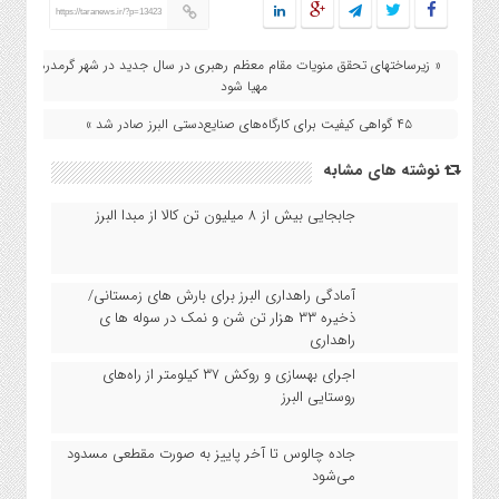
https://taranews.ir/?p=13423
« زیرساختهای تحقق منویات مقام معظم رهبری در سال جدید در شهر گرمدره
مهیا شود
۴۵ گواهی کیفیت برای کار‌گاه‌ها‌ی صنایع‌دستی البرز صادر شد »
نوشته های مشابه
جابجایی بیش از ۸ میلیون تن کالا از مبدا البرز
آمادگی راهداری البرز برای بارش های زمستانی/
ذخیره ۳۳ هزار تن شن و نمک در سوله ها ی
راهداری
اجرای بهسازی و روکش ۳۷ کیلومتر از راه‌های
روستایی البرز
جاده چالوس تا آخر پاییز به صورت مقطعی مسدود
می‌شود