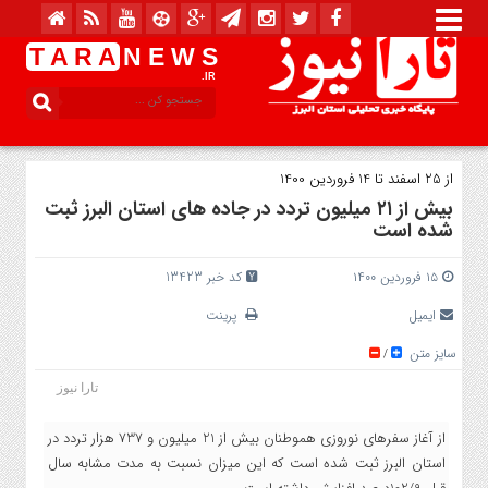
T A R A
N E W S
.IR
از 25 اسفند تا 14 فروردین 1400
بیش از ۲۱ میلیون تردد در جاده های استان البرز ثبت
شده است
۱۵ فروردین ۱۴۰۰
کد خبر 13423
ایمیل
پرینت
سایز متن
/
تارا نیوز
از آغاز سفرهای نوروزی هموطنان بیش از 21 میلیون و 737 هزار تردد در
استان البرز ثبت شده است که این میزان نسبت به مدت مشابه سال