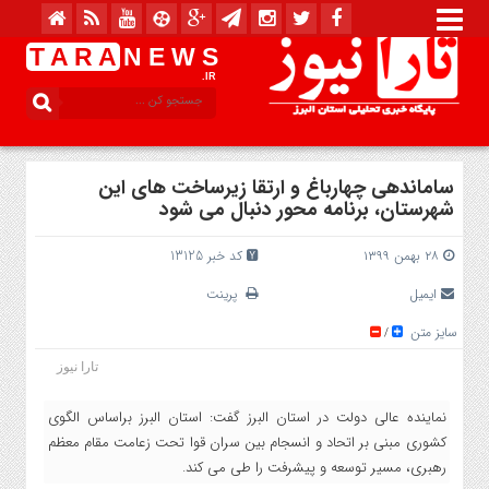
T A R A
N E W S
.IR
ساماندهی چهارباغ و ارتقا زیرساخت های این
شهرستان، برنامه محور دنبال می شود
۲۸ بهمن ۱۳۹۹
کد خبر 13125
ایمیل
پرینت
سایز متن
/
تارا نیوز
نماینده عالی دولت در استان البرز گفت: استان البرز براساس الگوی
کشوری مبنی بر اتحاد و انسجام بین سران قوا تحت زعامت مقام معظم
رهبری، مسیر توسعه و پیشرفت را طی می کند.