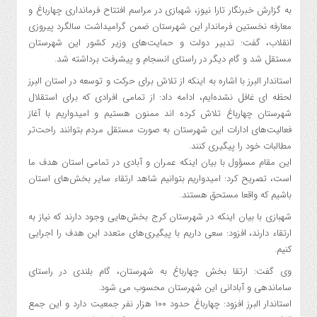
به گزارش خبرنگار تارا نیوز، شهبازی در مراسم افتتاح فرمانداری چهارباغ و
معارفه نخستین فرماندار این شهرستان ضمن گرامیداشت سالگرد پیروزی
انقلاب، گفت: تدبیر دولت و حمایت‌های وزیر کشور این شهرستان
مستقل شد و گام دیگر در راستای انسجام و پیشرفت برداشته شد.
استاندار البرز با اشاره به اینکه از تلاش برای حرکت و توسعه در استان البرز
لحظه ای غافل نشده‌ایم، ادامه داد: از تمامی افرادی که برای استقلال
شهرستان چهارباغ تلاش کرده ‌اند ممنون هستیم و امیدواریم با آغاز
فعالیت‌های ادارات این شهرستان به صورت مستقل مردم بتوانند راحت‌تر
مطالبات خود را پیگیری کنند.
این مقام مسؤول با بیان اینکه عمران و آبادی در تمامی استان هدف ما
است، تصریح کرد: امیدواریم بتوانیم شاهد ارتقاء سایر بخش‌های استان
باشیم که واقعا مستحق هستند.
شهبازی با بیان اینکه در شهرستان کرج بخش‌هایی وجود دارند که نیاز به
ارتقاء دارند، افزود: سعی داریم با پیگیری‌های متعدد این هدف را اجرایی
کنیم.
وی گفت: ارتقا بخش چهارباغ به شهرستان، گام بلندی در راستای
ساماندهی و آبادانی این شهرستان محسوب می شود.
استاندار البرز افزود: چهارباغ حدود ۱۰۰ هزار نفر جمعیت دارد و این جمع