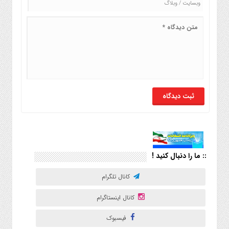
:: ما را دنبال کنید !
کانال تلگرام
کانال اینستاگرام
فیسبوک