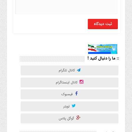
:: ما را دنبال کنید !
کانال تلگرام
کانال اینستاگرام
فیسبوک
تویتر
گوگل پلاس