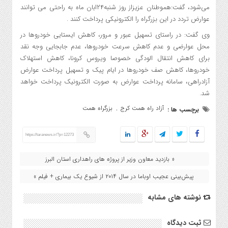
می‌شود، گفت:هموطنان عزیزاز روز شنبه۲۴ابان ماه به راحتی می توانند
عوارض تردد در این بزرگراه را الکترونیکی پرداخت کنند .
وی گفت: در راستای تسهیل عبور و مرور،‌ کاهش ایستایی خودروها در
محل عوارضی و عدم کاهش سرعت خودروها، عدم جابجایی وجه نقد
برای کاهش انتقال الودگی خصوصا ویروس کرونا، کاهش استهلاک
خودروها، کاهش صف خودروها در ایام پیک و تسهیل پرداخت عوارض
آزادراهی، سامانه پرداخت عوارض به صورت الکترونیک پرداخت خواهد
شد.
آزاد راه همت کرج
بزرگراه همت
برچسب ها :
,
https://taranews.ir/?p=12273
« بازدید معاون وزیر از پروژه های راهداری استان البرز
پیش‌بینی عجیب اوباما در سال ۲۰۱۴ از شیوع یک بیماری + فیلم »
نوشته های مشابه
ثبت دیدگاه