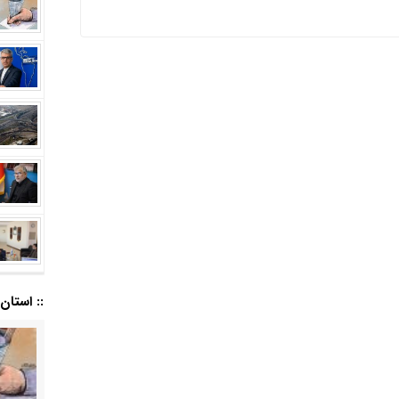
:: استان ا