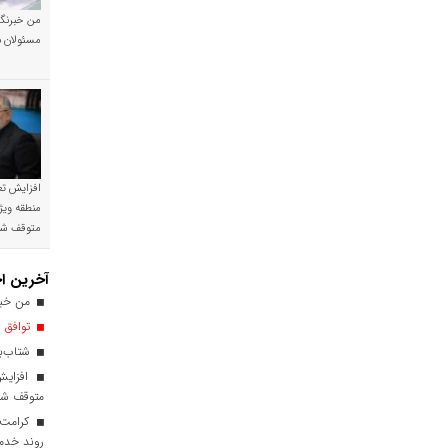
من خبرنگا
مسئولان ن
افزایش تع
منطقه ویژ
متوقف ش
آخرین اخ
من خبرن
توافق ا
شتاب‌بخ
افزایش
متوقف ش
کرامت ب
روند خدم