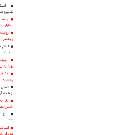
استفاد
تضییع بی
بیماران هم
روایت ش
ولیعصر
عالیات
پروژه‌
بهره‌بردار
پیوست
اعمال 
از هفته آی
فاز نخ
رئیس‌جمهو
البرز 
شد
استاندا
مدیران ش