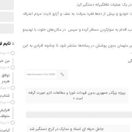
در یک عملیات غافلگیرانه دستگیر کرد.
 کرد: متهمان در تحقیقات اولیه به ۱۰ فقره سرقت خودرو و بیش از ده‌ها فقره سرقت به عنف و آزارو اذیت مردم اعتراف
 شب اقدام به سوارکردن مسافر کرده و سپس در مکان‌های خلوت با تهدیدو
:: تایم ل
یر متهمان بدون پوشش در رسانه‌ها منتشر شود تا چنانچه افرادی به این
۱۷ مرداد ۱۴۰۵
من خبر
گی
۱۴ مرداد ۱۴۰۵
توافق 
https://taranews.ir/?p=12028
هرمز
۱۰ مرداد ۱۴۰۵
پروژه زیرگذر جمهوری بدون قیودات شورا و مطالعات لازم صورت گرفته
شتاب‌ب
است »
۱۰ مرداد ۱۴۰۵
افزایش
متوقف
۱۰ مرداد ۱۴۰۵
جاعل حرفه ای اسناد و مدارک در کرج دستگیر شد
کرامت 