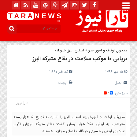
T A R A
N E W S
.IR
مدیرکل اوقاف و امور خیریه استان البرز خبرداد؛
برپایی ۱۰ موکب سلامت در بقاع متبرکه البرز
۱۵ مهر ۱۳۹۹
کد خبر 11981
ایمیل
پرینت
سایز متن
/
تارا نیوز
مدیرکل اوقاف و امورخیریه استان البرز با اشاره به توزیع ۵ هزار بسته
معیشتی به ارزش ۲۵۰ هزار تومان گفت: بقاع متبرکه میزبان آئین
عزاداری اربعین حسینی در قالب فضای مجازی هستند.