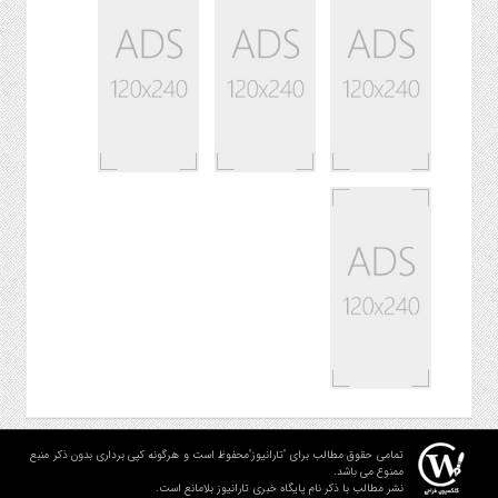
تمامی حقوق مطالب برای "تارانیوز"محفوظ است و هرگونه کپی برداری بدون ذکر منبع
ممنوع می باشد.
نشر مطالب با ذکر نام پایگاه خبری تارانیوز بلامانع است.