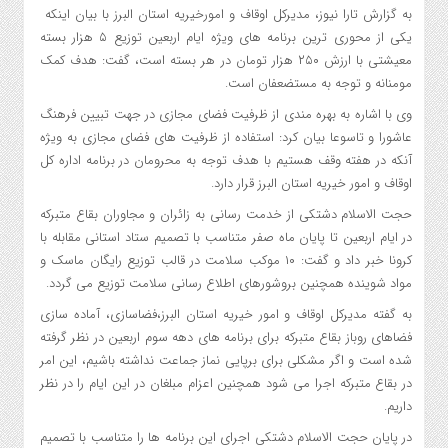
به گزارش تارا نیوز، مدیرکل اوقاف و امورخیریه استان البرز با بیان اینکه
یکی از محوری ترین برنامه های ویژه ایام اربعین توزیع ۵ هزار بسته
معیشتی با ارزش ۲۵۰ هزار تومان در هر بسته است، گفت: هدف کمک
مومنانه و توجه به مستضعفان است.
وی با اشاره به بهره مندی از ظرفیت فضای مجازی در جهت تبیین فرهنگ
عاشورا و تاسوعا بیان کرد: استفاده از ظرفیت های فضای مجازی به ویژه
آنکه در هفته وقف هستیم با هدف توجه به محرومان در برنامه اداره کل
اوقاف و امور خیریه استان البرز قرار دارد.
حجت الاسلام دشتکی از خدمت رسانی به زائران و مجاوران بقاع متبرکه
در ایام اربعین تا پایان ماه صفر متناسب با تصمیم ستاد استانی مقابله با
کرونا خبر داد و گفت: ۱۰ موکب سلامت در قالب توزیع رایگان ماسک و
مواد شوینده همچنین بروشورهای اطلاع رسانی سلامت توزیع می گردد.
به گفته مدیرکل اوقاف و امور خیریه استان البرز،فضاسازی، آماده سازی
فضاهای روباز بقاع متبرکه برای برنامه های دهه سوم اربعین در نظر گرفته
شده است و اگر مشکلی برای برپایی نماز جماعت نداشته باشیم، این امر
در بقاع متبرکه اجرا می شود همچنین اعزام مبلغان در این ایام را در نظر
داریم.
در پایان حجت الاسلام دشتکی اجرای این برنامه ها را متناسب با تصمیم