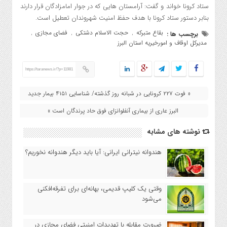
ستاد کرونا خواند و گفت: آرامستان هایی که در جوار امامزادگان قرار دارند
بنابر دستور ستاد کرونا با هدف حفظ امنیت شهروندان تعطیل است.
بقاع متبرکه
حجت الاسلام دشتکی
فضای مجازی
برچسب ها :
,
,
,
مدیرکل اوقاف و امورخیریه استان البرز
https://taranews.ir/?p=11981
« فوت ۲۲۷ کرونایی در شبانه روز گذشته/ شناسایی ۴۱۵۱ بیمار جدید
البرز عاری از بیماری آنفلوانزای فوق حاد پرندگان است »
نوشته های مشابه
هندوانه نیترانی ایرانی: آیا باید دیگر هندوانه نخوریم؟
وقتی یک کلیپ قدیمی، بهانه‌ای برای تفرقه‌افکنی
می‌شود
ضرورت مقابله با تهدیدات امنیتی فضای مجازی در