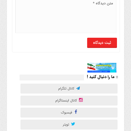
:: ما را دنبال کنید !
کانال تلگرام
کانال اینستاگرام
فیسبوک
تویتر