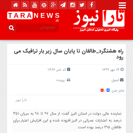
T A R A
N E W S
.IR
راه هشتگرد_طالقان تا پایان سال زیر بار ترافیک می
رود
۱۴ مهر ۱۳۹۹
کد خبر 11966
ایمیل
پرینت
سایز متن
/
تارا نیوز
نماینده عالی دولت در استان البرز گفت: از سال ۹۷ تا ۹۸ به میزان ۳۵۱
درصد به اعتبارات عمرانی در البرز افزوده شده و این افزایش اعتبار برای
طالقان ۳۱۵ درصد بوده است.