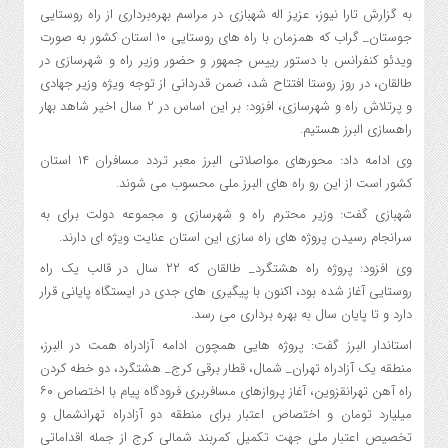
به گزارش تارا نیوز، عزیز اله شهبازی در مراسم بهره‌برداری از راه روستایی
جوستان_ گراب که همزمان با راه های روستایی ۱۰ استان کشور به صورت
ویدئو کنفرانس با دستور رییس جمهور و حضور وزیر راه و شهرسازی در
طالقان، در روز روستا افتتاح شد، ضمن قدردانی از توجه ویژه وزیر جهادی
و پرتلاش راه و شهرسازی، افزود: بر این اساس در ۲ سال اخیر شاهد بهار
راهسازی البرز هستیم.
وی ادامه داد: محورهای مواصلاتی البرز معبر تردد مسافران ۱۴ استان
کشور است از این رو راه های البرز ملی محسوب می شوند.
شهبازی گفت: وزیر محترم راه و شهرسازی و مجموعه دولت برای به
سرانجام رسیدن پروژه های راه سازی این استان عنایت ویژه ای دارند.
وی افزود: پروژه راه هشتگرد_ طالقان که ۲۲ سال در قالب یک راه
روستایی آغاز شده بود، اکنون با پیگیری های جدی در ایستگاه پایانی قرار
دارد و تا پایان سال به بهره برداری می رسد.
استاندار البرز گفت: پروژه هایی همچون ادامه آزادراه همت در البرز،
منطقه یک آزادراه تهران_ شمال، قطار برقی کرج_ هشتگرد، دو خطه کردن
راه آهن تهرانقزوین، آغاز پروازهای مسافربری فرودگاه پیام با اختصاص ۶۰
میلیارد تومان و اختصاص اعتبار برای منطقه دو آزادراه تهرانشمال و
تخصیص اعتبار ملی جهت تکمیل کمربند شمالی کرج از جمله اقداماتی