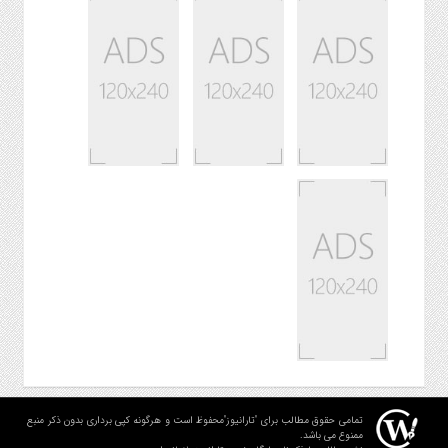
تمامی حقوق مطالب برای "تارانیوز"محفوظ است و هرگونه کپی برداری بدون ذکر منبع
ممنوع می باشد.