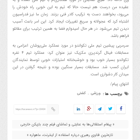
عقیده من درست هم نیست حالا که تیم به این خوبی راه خودش را
می‌رود، بخواهند دست به ترکیب کادر فنی بزنند. زمان ما نیز فدراسیون
اشتباه کرد که عجولانه و سریع تغییرات ایجاد کرد. این امر باعث آسیب
دیدن تیم می‌شود. در هر حال امیدوارم فضا به همین ترتیب برای مقانلو
فراهم باشد.
سرمربی پیشین تیم ملی تکواندو در مورد عملکرد ملی‌پوشان اعزامی به
مسابقات فینال گرندپری مکزیک نیز عنوان کرد: عملکرد تیم ۴ نفره
تکواندو بسیار خوب بود و خوشبختانه امتیازات خوبی توسط نمایندگان
ایران کسب شد. مسابقات بسیار سنگین بوده و نتیجه گرفتن در این
میدان کار دشواری است.
انتهای پیام/
ورزشی
کشتی
برچسب ها :
,
https://taranews.ir/?p=10434
« پیغام استقلالی‌ها به عنایتی و تماشای فیلم چند بازیکن خارجی
تازه‌ترین فتاوی رهبری درباره استفاده از اینترنت، ماهواره »