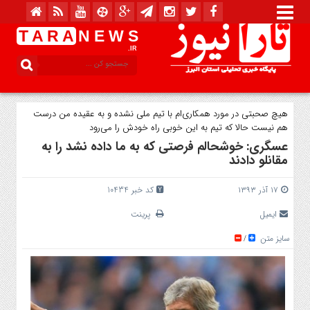
T A R A
N E W S
.IR
هیچ صحبتی در مورد همکاری‌ام با تیم ملی نشده و به عقیده من درست
هم نیست حالا که تیم به این خوبی راه خودش را می‌رود
عسگری: خوشحالم فرصتی که به ما داده نشد را به
مقانلو دادند
۱۷ آذر ۱۳۹۳
کد خبر 10434
ایمیل
پرینت
سایز متن
/