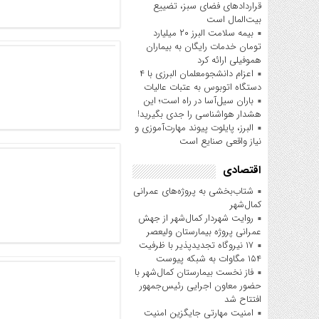
قراردادهای فضای سبز، تضییع
بیت‌المال است
بیمه سلامت البرز ۲۰ میلیارد
تومان خدمات رایگان به بیماران
هموفیلی ارائه کرد
اعزام دانشجو‌معلمان البرزی با ۴
دستگاه اتوبوس به عتبات عالیات
باران سیل‌آسا در راه است؛ این
هشدار هواشناسی را جدی بگیرید!
البرز، پایلوت پیوند مهارت‌آموزی و
نیاز واقعی صنایع است
اقتصادی
شتاب‌بخشی به پروژه‌های عمرانی
کمال‌شهر
روایت شهردار کمال‌شهر از جهش
عمرانی پروژه بیمارستان ولیعصر
۱۷ نیروگاه تجدیدپذیر با ظرفیت
۱۵۴ مگاوات به شبکه پیوست
فاز نخست بیمارستان کمال‌شهر با
حضور معاون اجرایی رئیس‌جمهور
افتتاح شد
امنیت مهارتی جایگزین امنیت