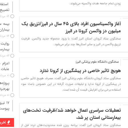
زودی تمام جامعه هدف واکسینه می‌شوند.
استفاد
تضییع 
۰۴ مرداد ۱۴۰۵
آغاز واکسیناسیون افراد بالای ۴۵ سال در البرز/تزریق یک
بیماران
میلیون دز واکسن کرونا در البرز
۰۴ مرداد ۱۴۰۵
سخنگوی ستاد کرونای استان البرز گفت: با ورود محموله جدید واکسن، ظرفیت
روایت
تزریق واکسن در البرز و سایر استان‌ها چند برابر می‌شود.
بیمارس
۰۳ مرداد ۱۴۰۵
سخنگوی دانشگاه علوم پزشکی البرز:
عتبات 
هویج تاثیر خاصی در پیشگیری از کرونا ندارد
۰۱ مرداد ۱۴۰۵
سخنگوی ستاد کرونای دانشگاه علوم پزشکی البرز گفت: مصرف هویج تاثیر خاصی
پروژه‌
در پیشگیری از کرونا ندارد و تبلیغات صورت گرفته در این خصوص باعث سوء
بهره‌بر
استفاده برخی برای افزایش قیمت آن شده است.
۰۱ مرداد ۱۴۰۵
پیوست
تعطیلات سراسری اعمال خواهد شد/ظرفیت تخت‌های
بیمارستانی استان پر شد،
آخرین
سخنگوی ستاد کرونای البرز گفت: برنامه ریزی شده محدودیت‌های تردد قبل از