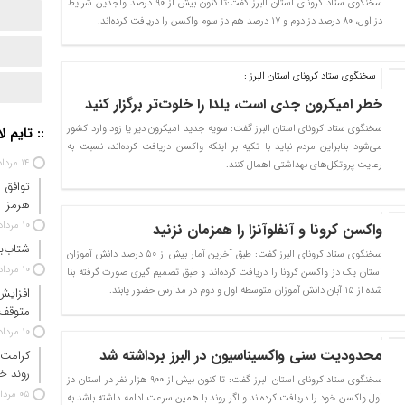
سخنگوی ستاد کرونای استان البرز گفت:تا کنون بیش از ۹۰ درصد واجدین شرایط
دز اول، ۸۰ درصد دز دوم و ۱۷ درصد هم دز سوم واکسن را دریافت کرده‌اند.
سخنگوی ستاد کرونای استان البرز :
خطر امیکرون جدی است، یلدا را خلوت‌تر برگزار کنید
سخنگوی ستاد کرونای استان البرز گفت: سویه جدید امیکرون دیر یا زود وارد کشور
:: تایم ل
می‌شود بنابراین مردم نباید با تکیه بر اینکه واکسن دریافت کرده‌اند، نسبت به
۱۴ مرداد ۱۴۰۵
رعایت پروتکل‌های بهداشتی اهمال کنند.
توافق 
هرمز
۱۰ مرداد ۱۴۰۵
واکسن کرونا و آنفلوآنزا را همزمان نزنید
شتاب‌ب
سخنگوی ستاد کرونای البرز گفت: طبق آخرین آمار بیش از ۵۰ درصد دانش آموزان
۱۰ مرداد ۱۴۰۵
استان یک دز واکسن کرونا را دریافت کرده‌اند و طبق تصمیم گیری صورت گرفته بنا
شده از ۱۵ آبان دانش آموزان متوسطه اول و دوم در مدارس حضور یابند.
افزایش
متوقف
۱۰ مرداد ۱۴۰۵
محدودیت سنی واکسیناسیون در البرز برداشته شد
کرامت 
روند خ
سخنگوی ستاد کرونای استان البرز گفت: تا کنون بیش از ۹۰۰ هزار نفر در استان دز
۰۵ مرداد ۱۴۰۵
اول واکسن خود را دریافت کرده‌اند و اگر روند با همین سرعت ادامه داشته باشد به