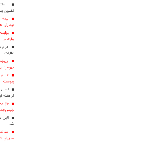
استفاد
تضییع بی
بیماران هم
روایت ش
ولیعصر
عالیات
پروژه‌
بهره‌بردار
پیوست
اعمال 
از هفته آی
فاز نخ
رئیس‌جمهو
البرز 
شد
استاندا
مدیران ش