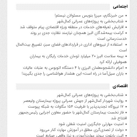
اجتماعی
من خبرنگارم، میرزا بنویس مسئولان نیستم!
شتاب‌بخشی به پروژه‌های عمرانی کمال‌شهر
افزایش تعرفه‌های خدمات در منطقه ویژه اقتصادی پیام متوقف شد
کرامت بیمه‌شدگان البرز همچنان نیازمند نظارت جدی بر روند
خدمت‌رسانی است
استفاده از نیروهای اداری در قراردادهای فضای سبز، تضییع بیت‌المال
است
بیمه سلامت البرز ۲۰ میلیارد تومان خدمات رایگان به بیماران
هموفیلی ارائه کرد
اعزام دانشجو‌معلمان البرزی با ۴ دستگاه اتوبوس به عتبات عالیات
باران سیل‌آسا در راه است؛ این هشدار هواشناسی را جدی بگیرید!
اقتصادی
شتاب‌بخشی به پروژه‌های عمرانی کمال‌شهر
روایت شهردار کمال‌شهر از جهش عمرانی پروژه بیمارستان ولیعصر
۱۷ نیروگاه تجدیدپذیر با ظرفیت ۱۵۴ مگاوات به شبکه پیوست
فاز نخست بیمارستان کمال‌شهر با حضور معاون اجرایی رئیس‌جمهور
افتتاح شد
امنیت مهارتی جایگزین امنیت شغلی شود
دولت از تصدی‌گری مطلق در آموزش مهارت کنار می‌رود
البرز، پایلوت پیوند مهارت‌آموزی و نیاز واقعی صنایع است