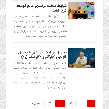
شرایط سخت درآمدی مانع توسعه
کرج نشد
شهردار کرج با تأکید بر تداوم فعالیت‌های عمرانی
مدیریت شهری گفت: با وجود فضاسازی دشمنان و
شرایط سخت درآمدی، روند توسعه کرج متوقف
نشده و پروژه‌های شهری با اتکا به جوان‌گرایی و
مدیریت جهادی به سرانجام رسیده است.
تسهیل ترافیک مهرشهر با تکمیل
فاز دوم کنارگذر یادگار امام (ره)
شهردار کرج از اتمام فاز دوم عملیات بازگشایی
ادامه کنارگذر یادگار امام (ره) تا خیابان شهید
مسیح پاکدل خبر داد و گفت: این پروژه نقش
مهمی در تسهیل ترافیک، بهبود دسترسی ساکنان
مهرشهر به مرکز شهر و ارتقای شبکه ارتباطی غرب و
مرکز کرج ایفا می‌کند.
1
2
3
…
7
بعدی »