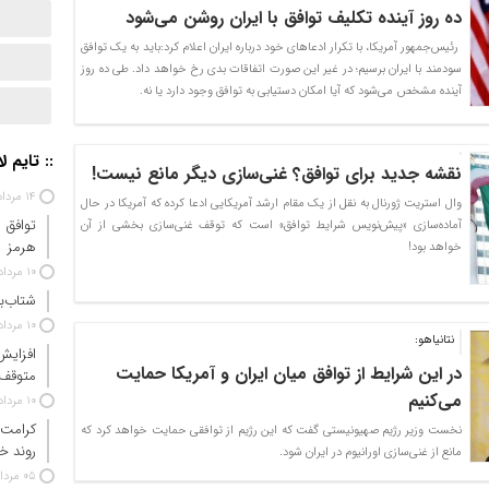
ده روز آینده تکلیف توافق با ایران روشن می‌شود
رئیس‌جمهور آمریکا، با تکرار ادعاهای خود درباره ایران اعلام کرد:باید به یک توافق
سودمند با ایران برسیم؛ در غیر این صورت اتفاقات بدی رخ خواهد داد. طی ده روز
آینده مشخص می‌شود که آیا امکان دستیابی به توافق وجود دارد یا نه.
:: تایم ل
نقشه جدید برای توافق؟ غنی‌سازی دیگر مانع نیست!
۱۴ مرداد ۱۴۰۵
وال استریت ژورنال به نقل از یک مقام ارشد آمریکایی ادعا کرده که آمریکا در حال
توافق 
آماده‌سازی «پیش‌نویس شرایط توافق» است که توقف غنی‌سازی بخشی از آن
هرمز
خواهد بود!
۱۰ مرداد ۱۴۰۵
شتاب‌ب
۱۰ مرداد ۱۴۰۵
نتانیاهو:
افزایش
در این شرایط از توافق میان ایران و آمریکا حمایت
متوقف
می‌کنیم
۱۰ مرداد ۱۴۰۵
کرامت 
نخست وزیر رژیم صهیونیستی گفت که این رژیم از توافقی حمایت خواهد کرد که
روند خ
مانع از غنی‌سازی اورانیوم در ایران شود.
۰۵ مرداد ۱۴۰۵