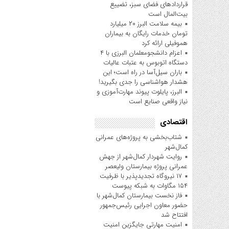
قراردادهای فضای سبز، تضییع
بیت‌المال است
بیمه سلامت البرز ۲۰ میلیارد
تومان خدمات رایگان به بیماران
هموفیلی ارائه کرد
اعزام دانشجو‌معلمان البرزی با ۴
دستگاه اتوبوس به عتبات عالیات
باران سیل‌آسا در راه است؛ این
هشدار هواشناسی را جدی بگیرید!
البرز، پایلوت پیوند مهارت‌آموزی و
نیاز واقعی صنایع است
اقتصادی
شتاب‌بخشی به پروژه‌های عمرانی
کمال‌شهر
روایت شهردار کمال‌شهر از جهش
عمرانی پروژه بیمارستان ولیعصر
۱۷ نیروگاه تجدیدپذیر با ظرفیت
۱۵۴ مگاوات به شبکه پیوست
فاز نخست بیمارستان کمال‌شهر با
حضور معاون اجرایی رئیس‌جمهور
افتتاح شد
امنیت مهارتی جایگزین امنیت